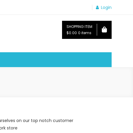
Login
SHOPPING ITEM
$0.00
0 items
ourselves on our top notch customer
ork store