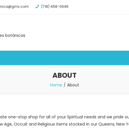
tanica@gmx.com
(718) 458-0646
des botánicas
ABOUT
Home
About
ate one-stop shop for all of your Spiritual needs and we pride 
 New Age, Occult and Religious items stocked in our Queens, New Y