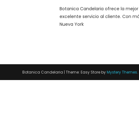
Botanica Candelaria ofrece la mejor
excelente servicio al cliente. Con m
Nueva York
Botanica Candelaria
|
Theme: Easy Store by
Mystery Themes
.